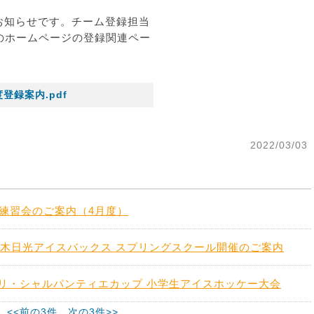
お知らせです。チーム登録担当
のホームページの登録関連ペー
度登録案内.pdf
2022/03/03
練習会のご案内（4月度）
.栃木日光アイスバックス スプリングスクール開催のご案内
ンリ・シャルパンティエカップ 小学生アイスホッケー大会
<<前の3件
次の3件>>