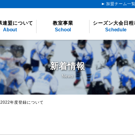
加盟チーム一
県連盟について
教室事業
シーズン大会日程
About
School
Schedule
新着情報
News
>
2022年度登録について