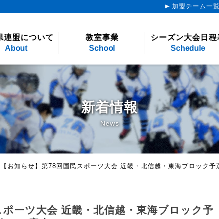
加盟チーム一
県連盟について
教室事業
シーズン大会日程
About
School
Schedule
新着情報
News
>
【お知らせ】第78回国民スポーツ大会 近畿・北信越・東海ブロック予選
スポーツ大会 近畿・北信越・東海ブロック予