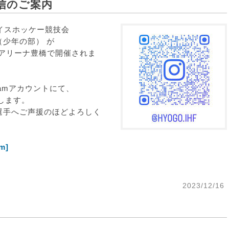
配信のご案内
イスホッケー競技会
少年の部） が
クアリーナ豊橋で開催されま
ramアカウントにて、
します。
選手へご声援のほどよろしく
m]
2023/12/16