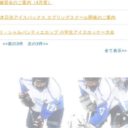
練習会のご案内（4月度）
.栃木日光アイスバックス スプリングスクール開催のご案内
ンリ・シャルパンティエカップ 小学生アイスホッケー大会
<<前の3件
次の3件>>
全て表示>>