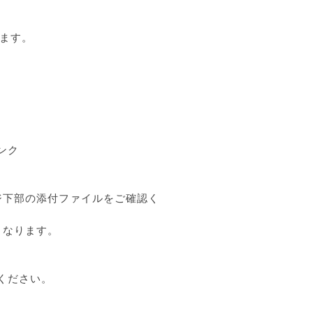
します。
5
5
ンク
ジ下部の添付ファイルをご確認く
となります。
みください。