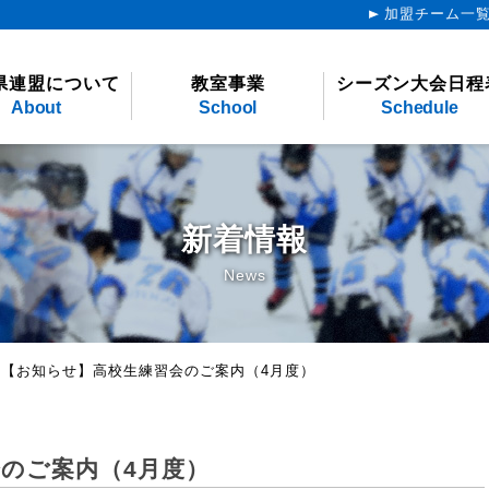
加盟チーム一
県連盟について
教室事業
シーズン大会日程
About
School
Schedule
新着情報
News
>
【お知らせ】高校生練習会のご案内（4月度）
のご案内（4月度）