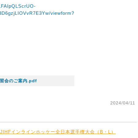
e/1FAIpQLScrUO-
D6gzjLIOVvR7E3Yw/viewform?
。
習会のご案内.pdf
2024/04/11
JIHFインラインホッケー全日本選手権大会（B・L）