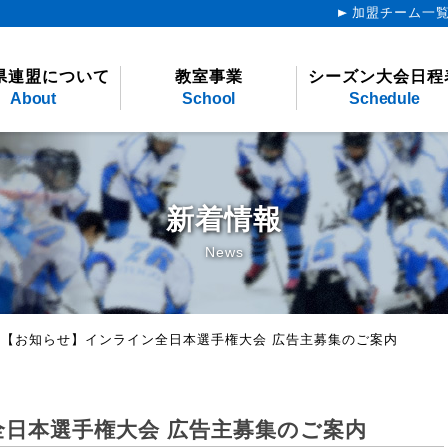
加盟チーム一
県連盟について
教室事業
シーズン大会日程
About
School
Schedule
新着情報
News
>
【お知らせ】インライン全日本選手権大会 広告主募集のご案内
日本選手権大会 広告主募集のご案内