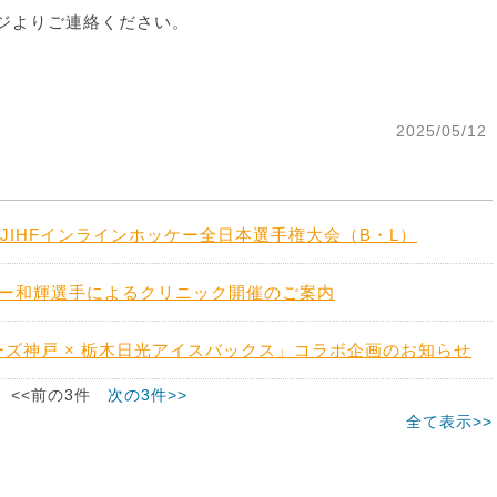
ジよりご連絡ください。
2025/05/12
JIHFインラインホッケー全日本選手権大会（B・L）
ー和輝選手によるクリニック開催のご案内
ターズ神戸 × 栃木日光アイスバックス」コラボ企画のお知らせ
<<前の3件
次の3件>>
全て表示>>