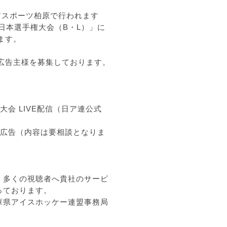
アスポーツ柏原で行われます
全日本選手権大会（B・
L）」に
ます。
る広告主様を募集しております。
会 LIVE配信（日ア連公式
画広告（
内容は要相談となりま
、
多くの視聴者へ貴社のサービ
っ
ております。
庫県アイスホッケー連盟事務局